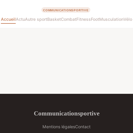
Accueil
Actu
Autre sport
Basket
Combat
Fitness
Foot
Musculation
Vélo
Communicationsportive
Mentions légales
Contact