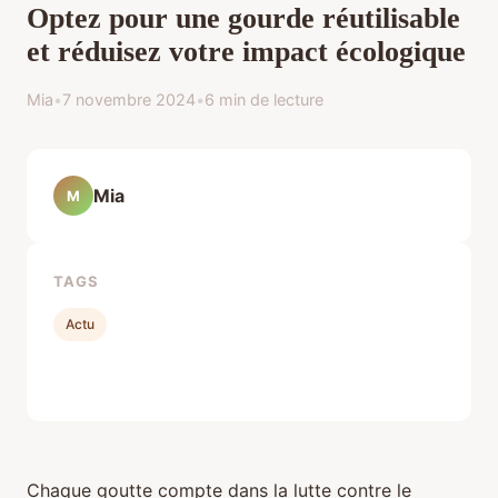
Optez pour une gourde réutilisable
et réduisez votre impact écologique
Mia
•
7 novembre 2024
•
6 min de lecture
Mia
M
TAGS
Actu
Chaque goutte compte dans la lutte contre le