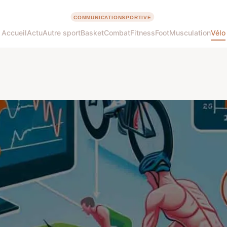
Accueil
Actu
Autre sport
Basket
Combat
Fitness
Foot
Musculation
Vélo