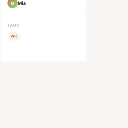
Mia
M
TAGS
Vélo