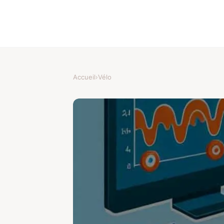
Accueil
›
Vélo