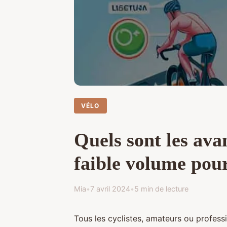
VÉLO
Quels sont les ava
faible volume pour
Mia
•
7 avril 2024
•
5 min de lecture
Tous les cyclistes, amateurs ou profes